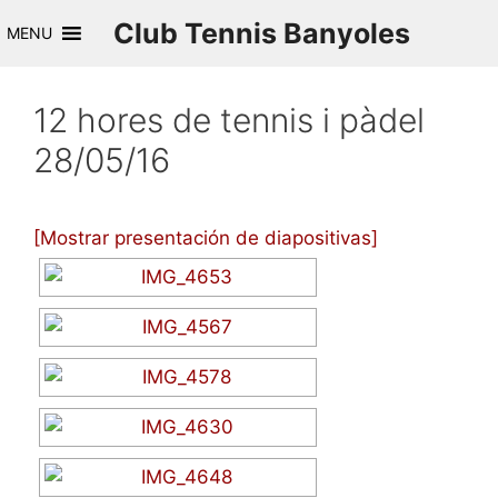
Saltar
Club Tennis Banyoles
MENU
al
contenido
12 hores de tennis i pàdel
28/05/16
[Mostrar presentación de diapositivas]