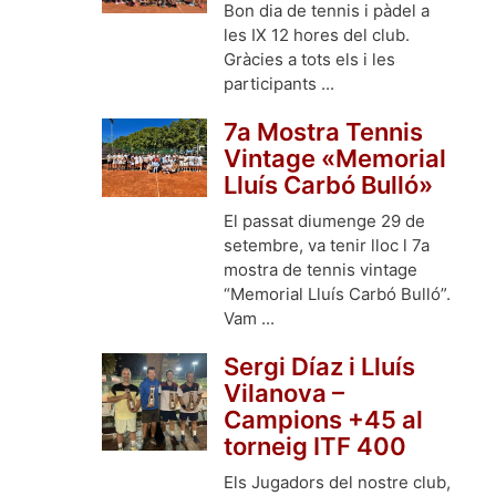
Bon dia de tennis i pàdel a
les IX 12 hores del club.
Gràcies a tots els i les
participants ...
7a Mostra Tennis
Vintage «Memorial
Lluís Carbó Bulló»
El passat diumenge 29 de
setembre, va tenir lloc l 7a
mostra de tennis vintage
“Memorial Lluís Carbó Bulló”.
Vam ...
Sergi Díaz i Lluís
Vilanova –
Campions +45 al
torneig ITF 400
Els Jugadors del nostre club,