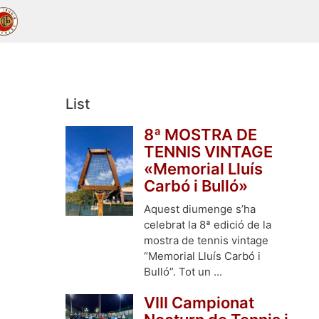
List
8ª MOSTRA DE
TENNIS VINTAGE
«Memorial Lluís
Carbó i Bulló»
Aquest diumenge s’ha
celebrat la 8ª edició de la
mostra de tennis vintage
“Memorial Lluís Carbó i
Bulló”. Tot un ...
VIII Campionat