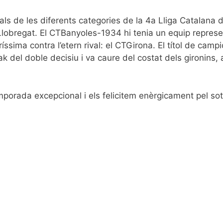
ls de les diferents categories de la 4a Lliga Catalana 
e Llobregat. El CTBanyoles-1934 hi tenia un equip repres
íssima contra l’etern rival: el CTGirona. El títol de camp
k del doble decisiu i va caure del costat dels gironins, 
mporada excepcional i els felicitem enèrgicament pel so