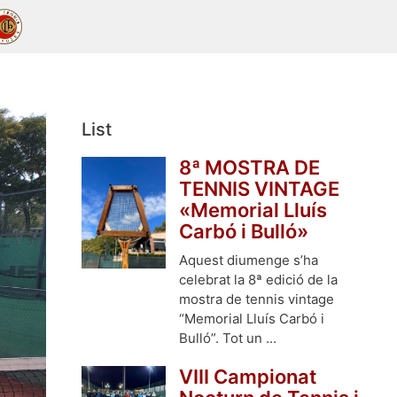
List
8ª MOSTRA DE
TENNIS VINTAGE
«Memorial Lluís
Carbó i Bulló»
Aquest diumenge s’ha
celebrat la 8ª edició de la
mostra de tennis vintage
“Memorial Lluís Carbó i
Bulló”. Tot un ...
VIII Campionat