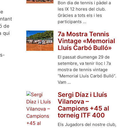
Bon dia de tennis i pàdel a
les IX 12 hores del club.
de
Gràcies a tots els i les
entant
participants ...
ió de
7a Mostra Tennis
a qui
Vintage «Memorial
Lluís Carbó Bulló»
ts-
El passat diumenge 29 de
setembre, va tenir lloc l 7a
mostra de tennis vintage
“Memorial Lluís Carbó Bulló”.
Vam ...
Sergi Díaz i Lluís
Vilanova –
Campions +45 al
torneig ITF 400
Els Jugadors del nostre club,