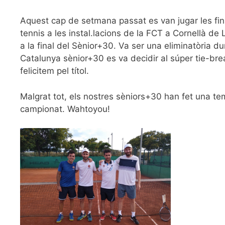
Aquest cap de setmana passat es van jugar les fina
tennis a les instal.lacions de la FCT a Cornellà d
a la final del Sènior+30. Va ser una eliminatòria dur
Catalunya sènior+30 es va decidir al súper tie-brea
felicitem pel títol.
Malgrat tot, els nostres sèniors+30 han fet una te
campionat. Wahtoyou!