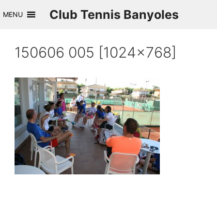
Saltar
Club Tennis Banyoles
MENU
al
contenido
150606 005 [1024×768]