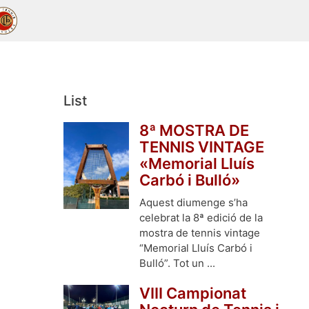
List
8ª MOSTRA DE
TENNIS VINTAGE
«Memorial Lluís
Carbó i Bulló»
Aquest diumenge s’ha
celebrat la 8ª edició de la
mostra de tennis vintage
“Memorial Lluís Carbó i
Bulló”. Tot un ...
VIII Campionat