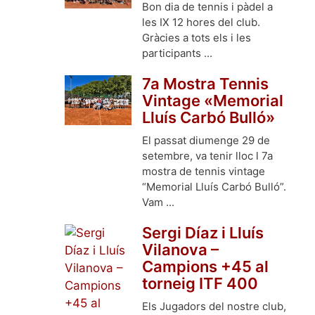
Bon dia de tennis i pàdel a
les IX 12 hores del club.
Gràcies a tots els i les
participants ...
7a Mostra Tennis
Vintage «Memorial
Lluís Carbó Bulló»
El passat diumenge 29 de
setembre, va tenir lloc l 7a
mostra de tennis vintage
“Memorial Lluís Carbó Bulló”.
Vam ...
Sergi Díaz i Lluís
Vilanova –
Campions +45 al
torneig ITF 400
Els Jugadors del nostre club,